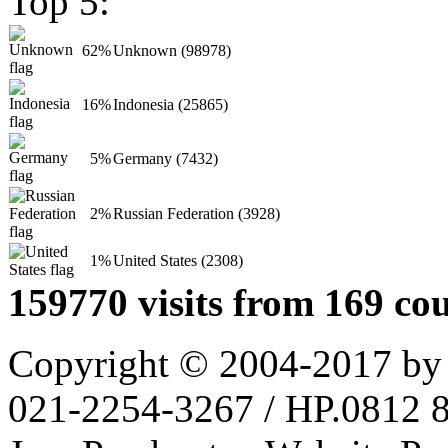
Top 5:
62%
Unknown (98978)
16%
Indonesia (25865)
5%
Germany (7432)
2%
Russian Federation (3928)
1%
United States (2308)
159770 visits from 169 cou
Copyright © 2004-2017 by
021-2254-3267 / HP.0812 81