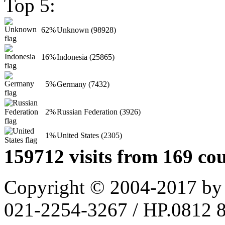
Top 5:
62%
Unknown (98928)
16%
Indonesia (25865)
5%
Germany (7432)
2%
Russian Federation (3926)
1%
United States (2305)
159712 visits from 169 cou
Copyright © 2004-2017 by
021-2254-3267 / HP.0812 81